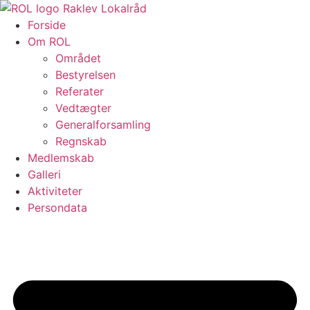
Videre
til
Forside
indhold
Om ROL
Området
Bestyrelsen
Referater
Vedtægter
Generalforsamling
Regnskab
Medlemskab
Galleri
Aktiviteter
Persondata